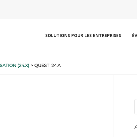
SOLUTIONS POUR LES ENTREPRISES
É
ATION (24.X)
>
QUEST_24.A