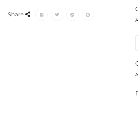
Share
A
A