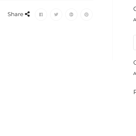
Share
A
A