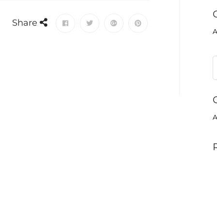
Share
A
A